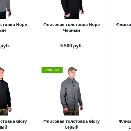
стовка Hope
Флисовая толстовка Hope
Флисов
рый
Черный
руб.
5 500
руб.
НОВИНКА
стовка Glory
Флисовая толстовка Glory
Флисо
ный
Серый
L