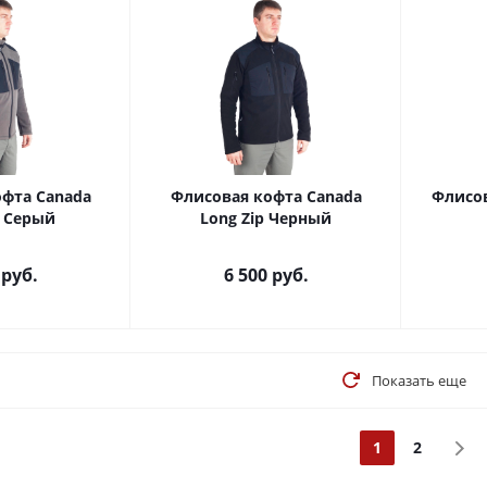
фта Canada
Флисовая кофта Canada
Флисов
p Серый
Long Zip Черный
руб.
6 500
руб.
Показать еще
1
2