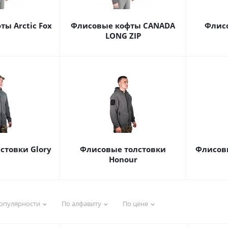
ы Arctic Fox
Флисовые кофты CANADA
Флис
LONG ZIP
стовки Glory
Флисовые толстовки
Флисов
Honour
опулярности
По алфавиту
По цене