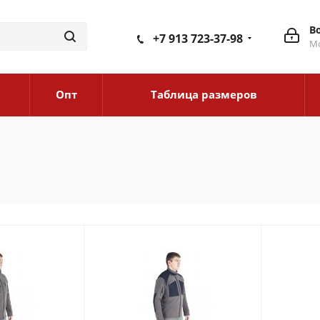
В
+7 913 723-37-98
Мо
Опт
Таблица размеров