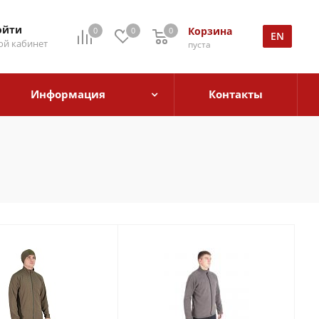
ойти
Корзина
0
0
0
EN
й кабинет
пуста
Информация
Контакты