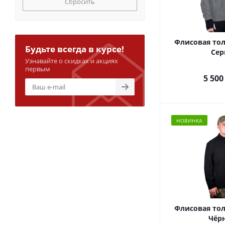
Сбросить
Флисовая тол
Будьте всегда в курсе!
Се
Узнавайте о скидках и акциях
первым
5 500
НОВИНКА
Флисовая тол
Чёр