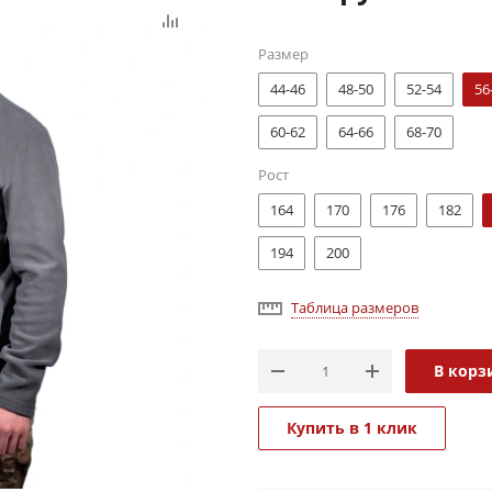
Размер
44-46
48-50
52-54
56
60-62
64-66
68-70
Рост
164
170
176
182
194
200
Таблица размеров
В корз
Купить в 1 клик