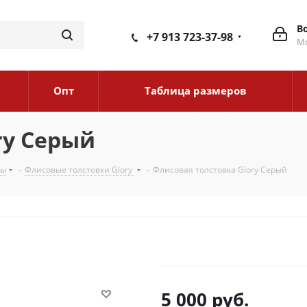
В
+7 913 723-37-98
Мо
Опт
Таблица размеров
ry Серый
ты
-
Флисовые толстовки Glory
-
Флисовая толстовка Glory Серый
5 000
руб.