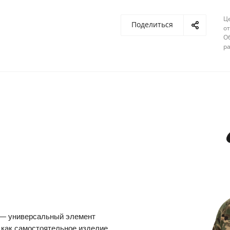
Ц
Поделиться
от
О
ра
 — универсальный элемент
 как самостоятельное изделие