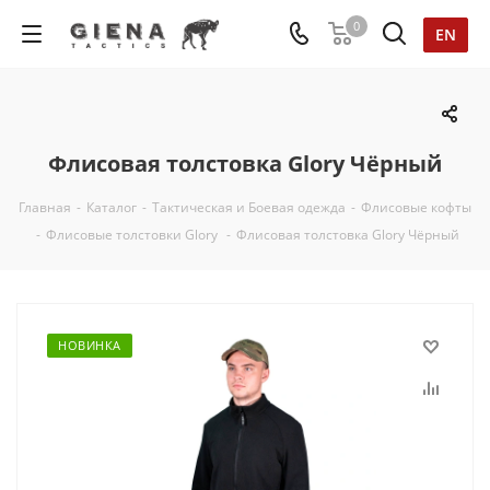
0
EN
Флисовая толстовка Glory Чёрный
Главная
-
Каталог
-
Тактическая и Боевая одежда
-
Флисовые кофты
-
Флисовые толстовки Glory
-
Флисовая толстовка Glory Чёрный
НОВИНКА