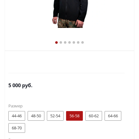
5 000
руб.
Размер
44-46
48-50
52-54
56-58
60-62
64-66
68-70