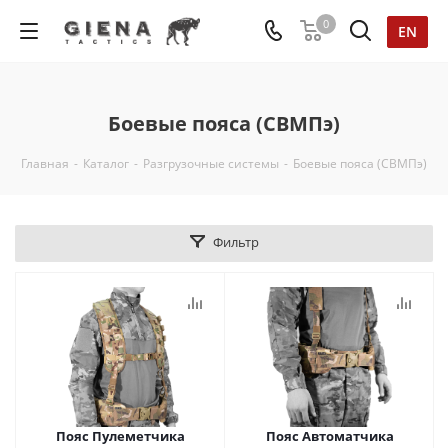
0
EN
Боевые пояса (СВМПэ)
Главная
-
Каталог
-
Разгрузочные системы
-
Боевые пояса (СВМПэ)
Фильтр
Пояс Пулеметчика
Пояс Автоматчика