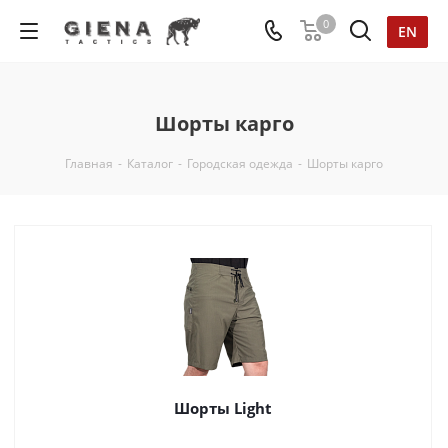
0
EN
Шорты карго
Главная
-
Каталог
-
Городская одежда
-
Шорты карго
Шорты Light