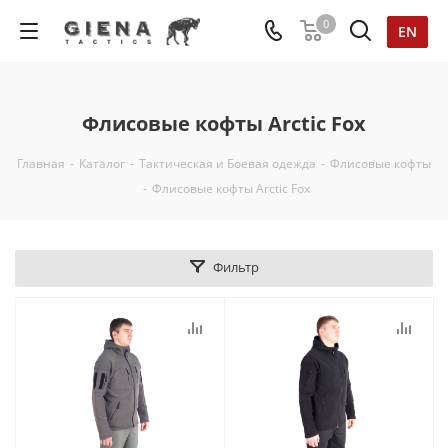
0
EN
Флисовые кофты Arctic Fox
Главная
-
Каталог
-
Тактическая и Боевая одежда
-
Флисовые кофты
-
Флисовые кофты Arctic Fox
Фильтр