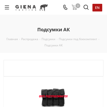
0
EN
Подсумки АК
Главная
-
Распродажа
-
Подсумки
-
Подсумки под боекомплект
-
Подсумки АК