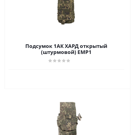
Подсумок 1АК ХАРД открытый
(штурмовой) ЕМР1