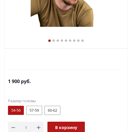
1 900
руб.
Размер головы
54-56
57-59
60-62
В корзину