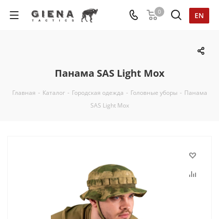
0
EN
Панама SAS Light Мох
Главная
-
Каталог
-
Городская одежда
-
Головные уборы
-
Панама
SAS Light Мох