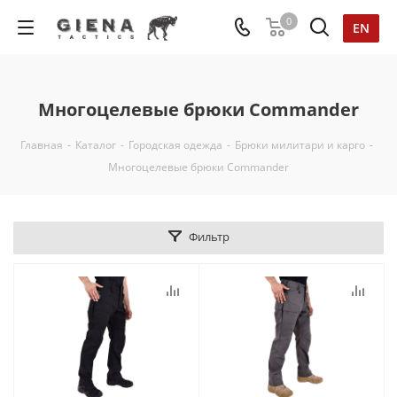
0
EN
Многоцелевые брюки Commander
Главная
-
Каталог
-
Городская одежда
-
Брюки милитари и карго
-
Многоцелевые брюки Commander
Фильтр