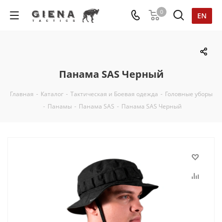
0
EN
Панама SAS Черный
Главная
-
Каталог
-
Тактическая и Боевая одежда
-
Головные уборы
-
Панамы
-
Панама SAS
-
Панама SAS Черный