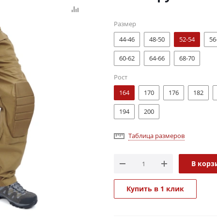
Размер
44-46
48-50
52-54
56
60-62
64-66
68-70
Рост
164
170
176
182
194
200
Таблица размеров
В корз
Купить в 1 клик