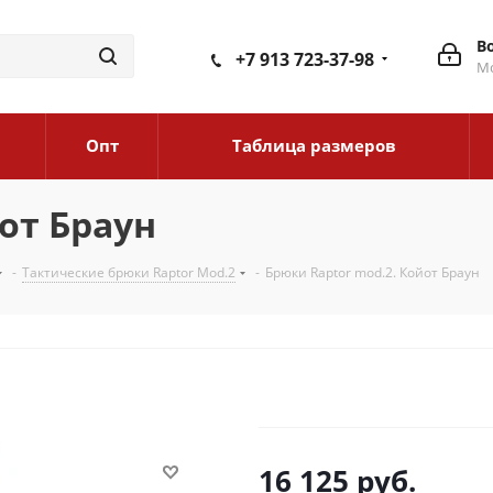
В
+7 913 723-37-98
Мо
Опт
Таблица размеров
от Браун
-
Тактические брюки Raptor Mod.2
-
Брюки Raptor mod.2. Койот Браун
16 125
руб.