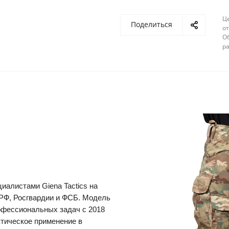
Ц
Поделиться
от
О
ра
алистами Giena Tactics на
РФ, Росгвардии и ФСБ. Модель
офессиональных задач с 2018
ктическое применение в