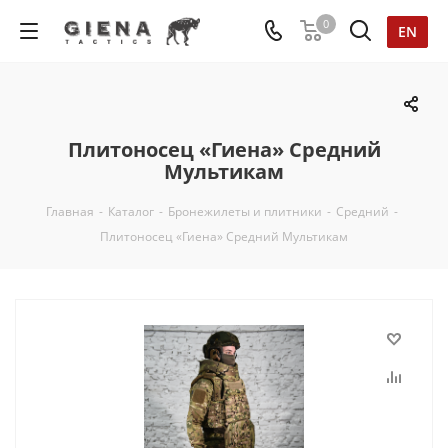
0
EN
Плитоносец «Гиена» Средний
Мультикам
Главная
-
Каталог
-
Бронежилеты и плитники
-
Средний
-
Плитоносец «Гиена» Средний Мультикам