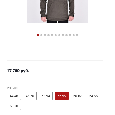
17 760
руб.
Размер
44-46
48-50
52-54
56-58
60-62
64-66
68-70