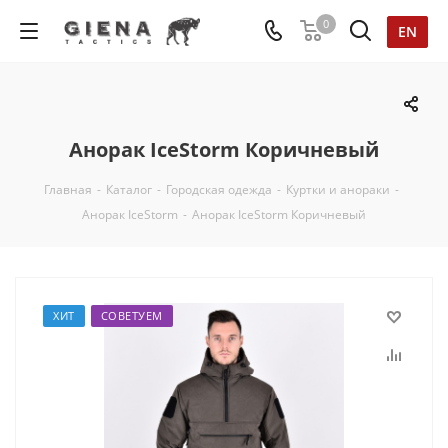
0
EN
Анорак IceStorm Коричневый
Главная
-
Каталог
-
Городская одежда
-
Куртки и анораки
-
Анорак IceStorm
-
Анорак IceStorm Коричневый
ХИТ
СОВЕТУЕМ