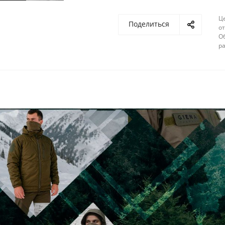
Ц
Поделиться
от
О
ра