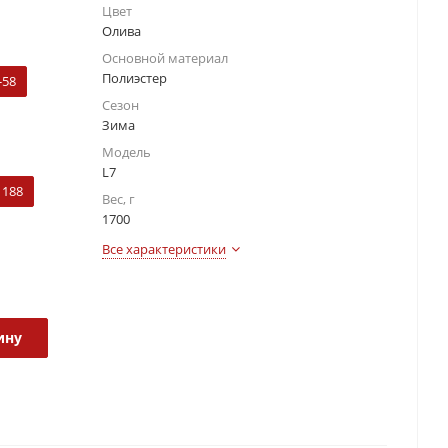
Цвет
Олива
Основной материал
Полиэстер
-58
Сезон
Зима
Модель
L7
188
Вес, г
1700
Все характеристики
ину