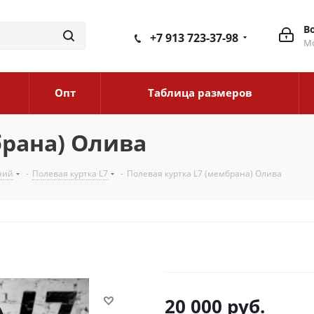
В
+7 913 723-37-98
Мо
Опт
Таблица размеров
брана) Олива
ний
-
Полевая куртка L7
-
Полевая куртка L7 (мембрана) Олива
20 000
руб.