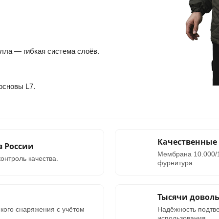
лла — гибкая система слоёв.
основы L7.
Качественные
в России
Мембрана 10.000/
онтроль качества.
фурнитура.
Тысячи довол
ского снаряжения с учётом
Надёжность подтв
использования.