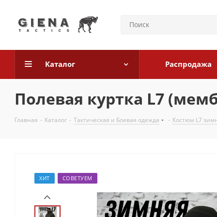
Каталог
Распродажа
Полевая куртка L7 (мем
Главная
-
Каталог
-
Тактическая и Боевая одежда
-
Костюм L7 зим
ХИТ
СОВЕТУЕМ