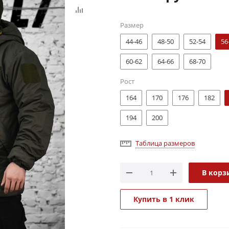
Размер
44-46
48-50
52-54
56
60-62
64-66
68-70
Рост
164
170
176
182
194
200
Таблица размеров
В корз
Купить в 1 клик