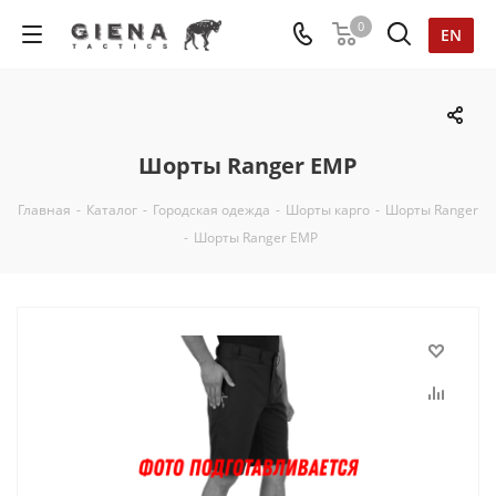
0
EN
Шорты Ranger ЕМР
Главная
-
Каталог
-
Городская одежда
-
Шорты карго
-
Шорты Ranger
-
Шорты Ranger ЕМР