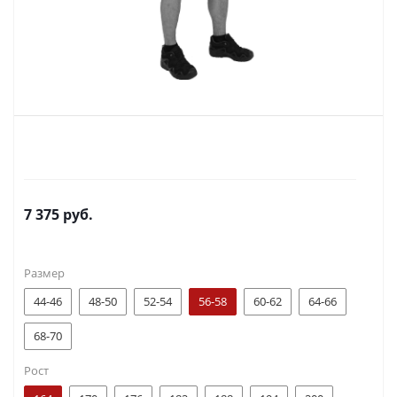
7 375
руб.
Размер
44-46
48-50
52-54
56-58
60-62
64-66
68-70
Рост