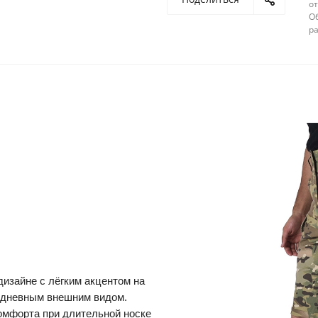
от
О
ра
изайне с лёгким акцентом на
седневным внешним видом.
омфорта при длительной носке