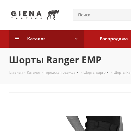
Каталог
Распродажа
Шорты Ranger ЕМР
Главная
-
Каталог
-
Городская одежда
-
Шорты карго
-
Шорты Ra