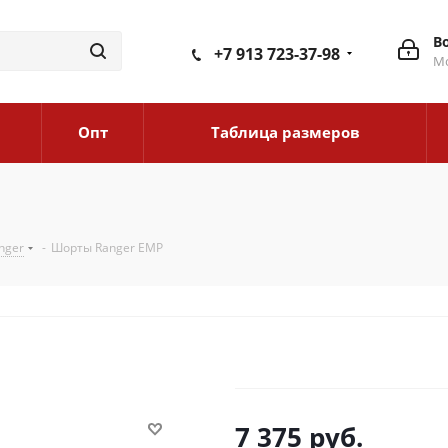
В
+7 913 723-37-98
Мо
Опт
Таблица размеров
nger
-
Шорты Ranger ЕМР
7 375
руб.