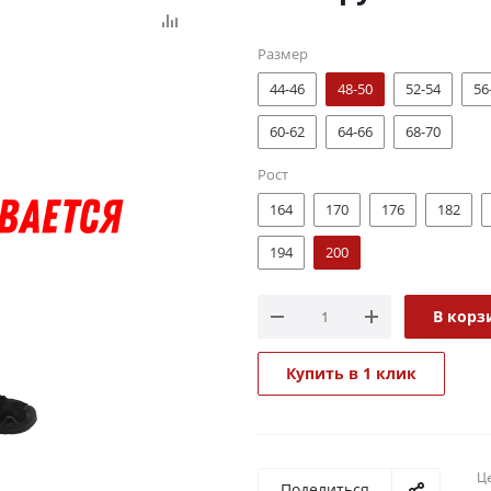
Размер
44-46
48-50
52-54
56
60-62
64-66
68-70
Рост
164
170
176
182
194
200
В корз
Купить в 1 клик
Ц
Поделиться