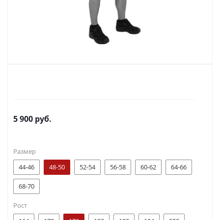
5 900
руб.
Размер
44-46
48-50
52-54
56-58
60-62
64-66
68-70
Рост