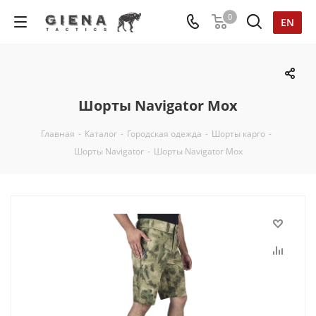
0
EN
Шорты Navigator Мох
Главная
-
Каталог
-
Городская одежда
-
Шорты карго
-
Шорты Navigator
-
Шорты Navigator Мох