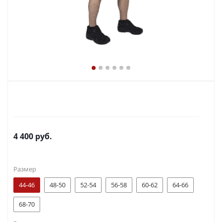
4 400
руб.
Размер
44-46
48-50
52-54
56-58
60-62
64-66
68-70