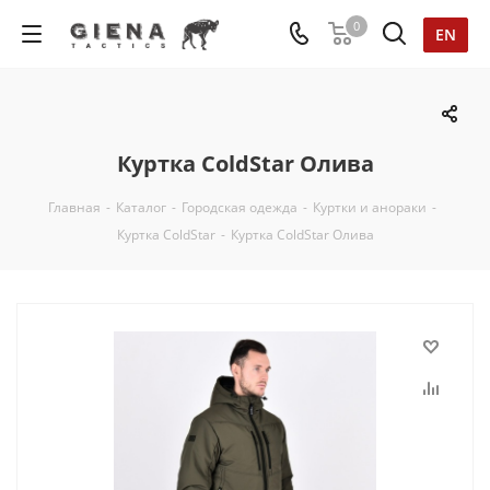
0
EN
Куртка ColdStar Олива
Главная
-
Каталог
-
Городская одежда
-
Куртки и анораки
-
Куртка ColdStar
-
Куртка ColdStar Олива