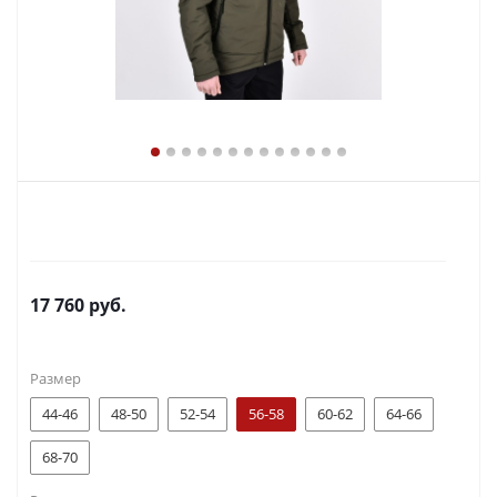
17 760
руб.
Размер
44-46
48-50
52-54
56-58
60-62
64-66
68-70