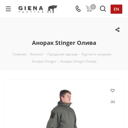
0
EN
Анорак Stinger Олива
Главная
-
Каталог
-
Городская одежда
-
Куртки и анораки
-
Анорак Stinger
-
Анорак Stinger Олива