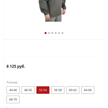
8 125
руб.
Размер
44-46
48-50
52-54
56-58
60-62
64-66
68-70