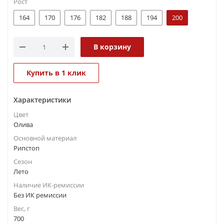
Рост
164
170
176
182
188
194
200
В корзину
Купить в 1 клик
Характеристики
Цвет
Олива
Основной материал
Рипстоп
Сезон
Лето
Наличие ИК-ремиссии
Без ИК ремиссии
Вес, г
700