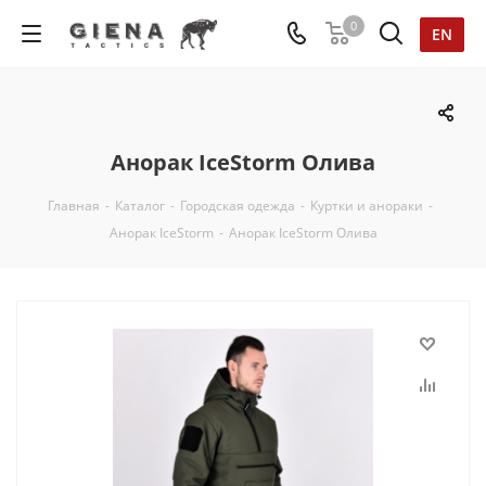
0
EN
Анорак IceStorm Олива
Главная
-
Каталог
-
Городская одежда
-
Куртки и анораки
-
Анорак IceStorm
-
Анорак IceStorm Олива