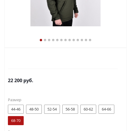
22 200
руб.
Размер
44-46
48-50
52-54
56-58
60-62
64-66
68-70