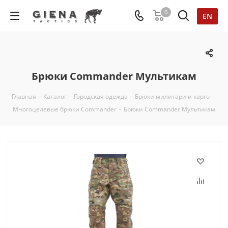
0
EN
Брюки Commander Мультикам
Главная
-
Каталог
-
Городская одежда
-
Брюки милитари и карго
-
Многоцелевые брюки Commander
-
Брюки Commander Мультикам