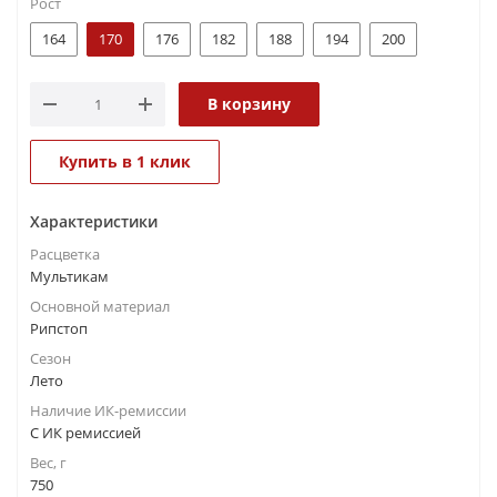
Рост
164
170
176
182
188
194
200
В корзину
Купить в 1 клик
Характеристики
Расцветка
Мультикам
Основной материал
Рипстоп
Сезон
Лето
Наличие ИК-ремиссии
С ИК ремиссией
Вес, г
750