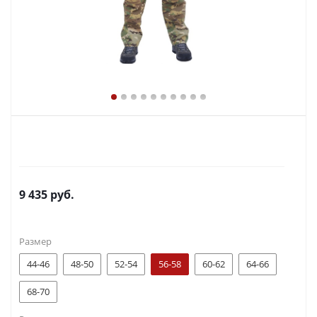
9 435
руб.
Размер
44-46
48-50
52-54
56-58
60-62
64-66
68-70