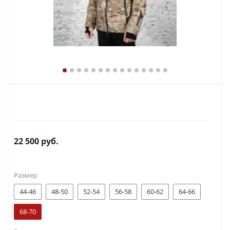
22 500
руб.
Размер
44-46
48-50
52-54
56-58
60-62
64-66
68-70