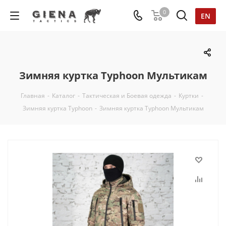
0
EN
Зимняя куртка Typhoon Мультикам
Главная
-
Каталог
-
Тактическая и Боевая одежда
-
Куртки
-
Зимняя куртка Typhoon
-
Зимняя куртка Typhoon Мультикам