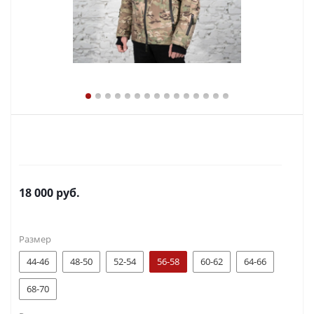
18 000
руб.
Размер
44-46
48-50
52-54
56-58
60-62
64-66
68-70