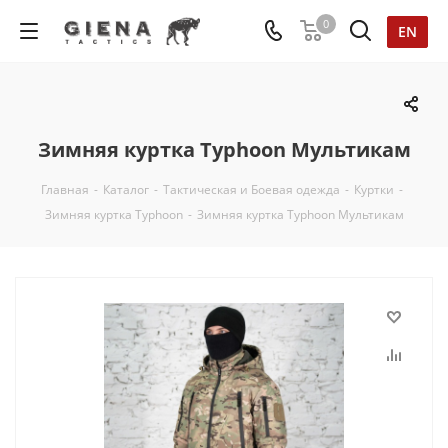
0
EN
Зимняя куртка Typhoon Мультикам
Главная
-
Каталог
-
Тактическая и Боевая одежда
-
Куртки
-
Зимняя куртка Typhoon
-
Зимняя куртка Typhoon Мультикам