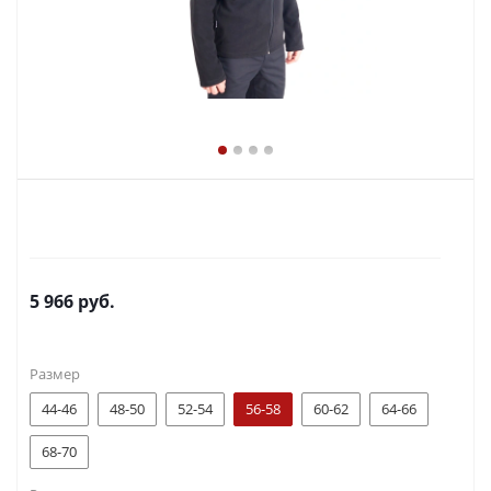
5 966
руб.
Размер
44-46
48-50
52-54
56-58
60-62
64-66
68-70