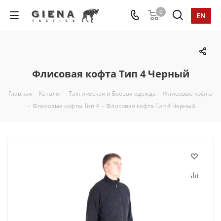
0
EN
Флисовая кофта Тип 4 Черный
Главная
-
Каталог
-
Тактическая и Боевая одежда
-
Флисовые кофты
-
Флисовые кофты Тип 4
-
Флисовая кофта Тип 4 Черный