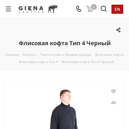
0
EN
Флисовая кофта Тип 4 Черный
Главная
-
Каталог
-
Тактическая и Боевая одежда
-
Флисовые кофты
-
Флисовые кофты Тип 4
-
Флисовая кофта Тип 4 Черный