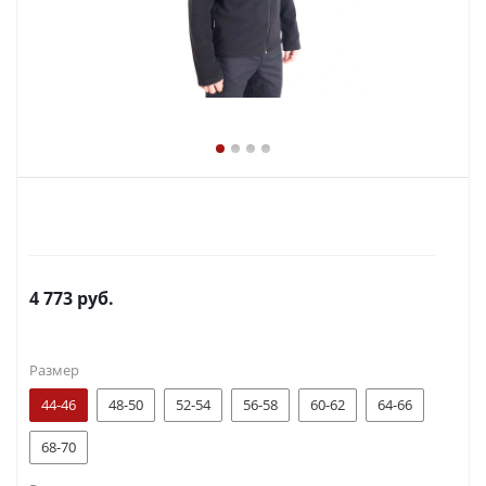
4 773
руб.
Размер
44-46
48-50
52-54
56-58
60-62
64-66
68-70