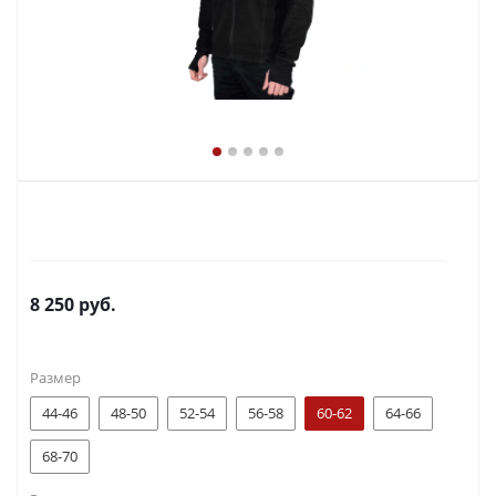
8 250
руб.
Размер
44-46
48-50
52-54
56-58
60-62
64-66
68-70