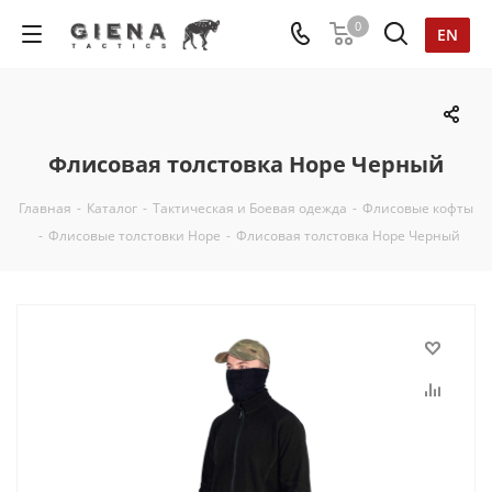
0
EN
Флисовая толстовка Hope Черный
Главная
-
Каталог
-
Тактическая и Боевая одежда
-
Флисовые кофты
-
Флисовые толстовки Hope
-
Флисовая толстовка Hope Черный