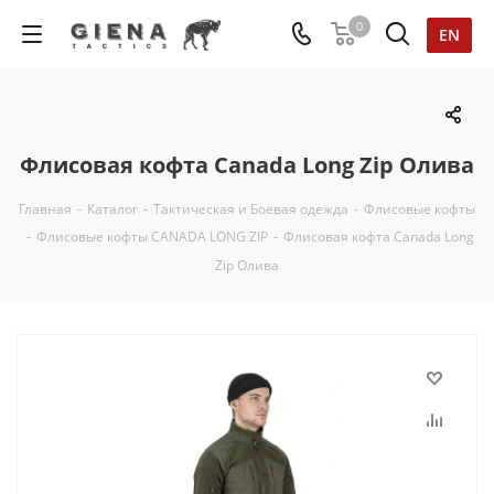
0
EN
Флисовая кофта Canada Long Zip Олива
Главная
-
Каталог
-
Тактическая и Боевая одежда
-
Флисовые кофты
-
Флисовые кофты CANADA LONG ZIP
-
Флисовая кофта Canada Long
Zip Олива