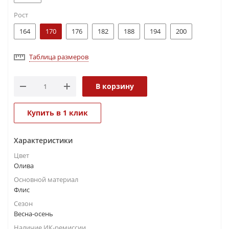
Рост
164
170
176
182
188
194
200
Таблица размеров
В корзину
Купить в 1 клик
Характеристики
Цвет
Олива
Основной материал
Флис
Сезон
Весна-осень
Наличие ИК-ремиссии