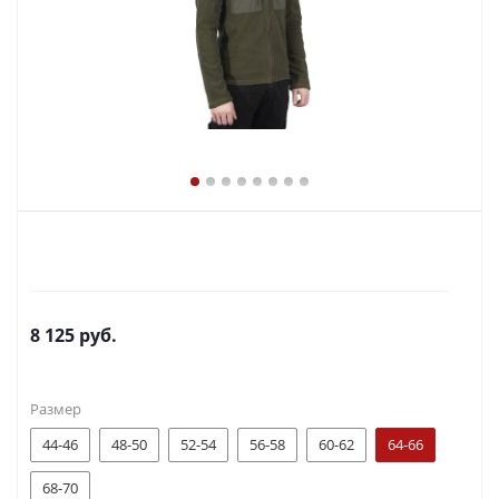
8 125
руб.
Размер
44-46
48-50
52-54
56-58
60-62
64-66
68-70