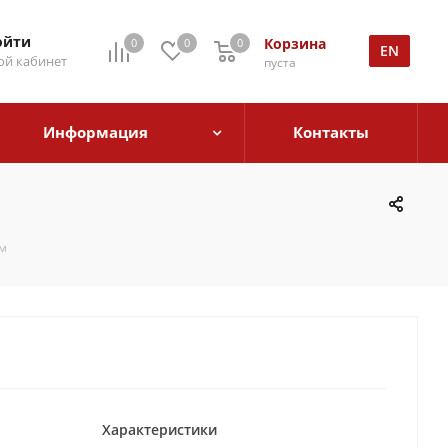
ойти
Корзина
0
0
0
EN
й кабинет
пуста
Информация
Контакты
ам
Характеристики