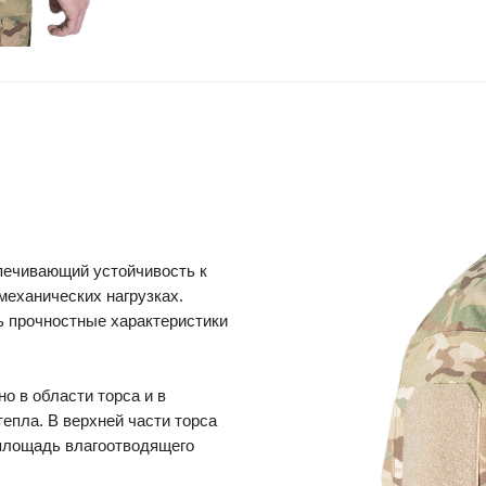
печивающий устойчивость к
механических нагрузках.
ь прочностные характеристики
о в области торса и в
епла. В верхней части торса
 площадь влагоотводящего