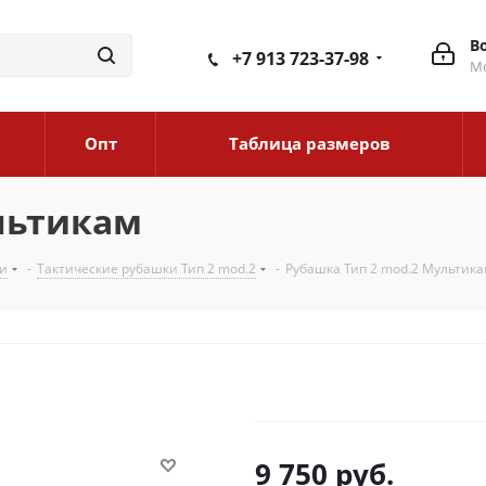
В
+7 913 723-37-98
Мо
Опт
Таблица размеров
льтикам
и
-
Тактические рубашки Тип 2 mod.2
-
Рубашка Тип 2 mod.2 Мультик
9 750
руб.