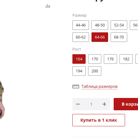
Размер
44-46
48-50
52-54
56
60-62
64-66
68-70
Рост
164
170
176
182
194
200
Таблица размеров
В корз
Купить в 1 клик