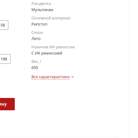
Расцветка
Мультикам
Основной материал
Рипстоп
-58
Сезон
Лето
Наличие ИК-ремиссии
С ИК ремиссией
188
Вес, г
650
Все характеристики
ину