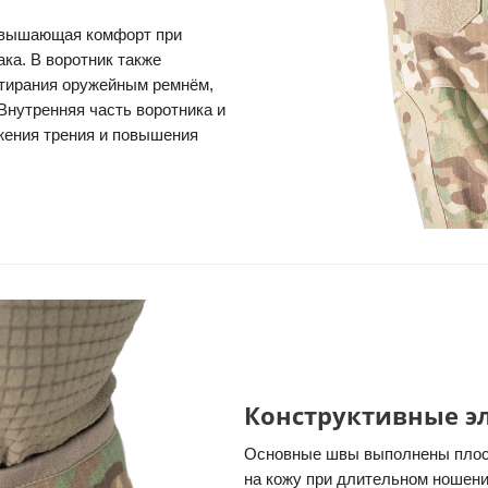
повышающая комфорт при
ка. В воротник также
атирания оружейным ремнём,
Внутренняя часть воротника и
жения трения и повышения
Конструктивные э
Основные швы выполнены плоск
на кожу при длительном ношении