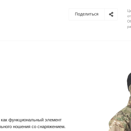
Ц
Поделиться
от
О
ра
а как функциональный элемент
льного ношения со снаряжением.