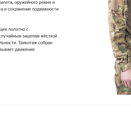
илета, оружейного ремня и
та и сохранение подвижности
щее полотно с
 случайным зацепам жёсткой
льности. Трикотаж собран
овывает движения.