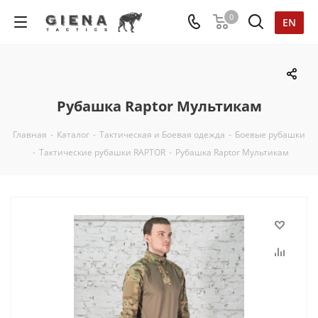
0
EN
Рубашка Raptor Мультикам
Главная
-
Каталог
-
Тактическая и Боевая одежда
-
Боевые рубашки
-
Тактические рубашки RAPTOR
-
Рубашка Raptor Мультикам