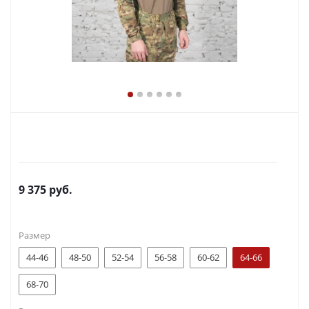
9 375
руб.
Размер
44-46
48-50
52-54
56-58
60-62
64-66
68-70