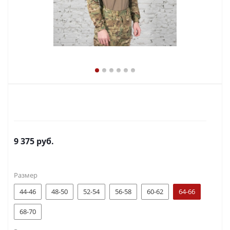
9 375
руб.
Размер
44-46
48-50
52-54
56-58
60-62
64-66
68-70