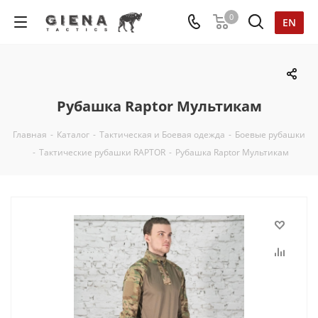
0
EN
Рубашка Raptor Мультикам
Главная
-
Каталог
-
Тактическая и Боевая одежда
-
Боевые рубашки
-
Тактические рубашки RAPTOR
-
Рубашка Raptor Мультикам