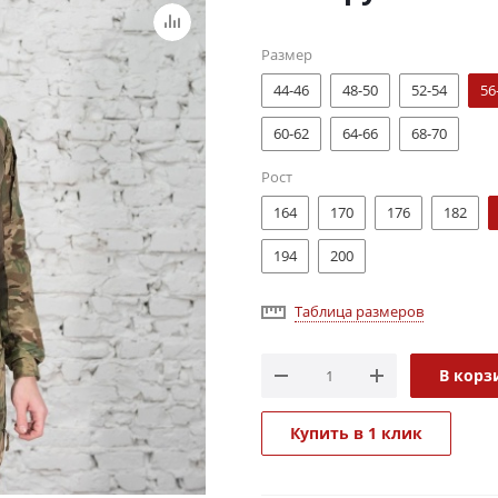
Размер
44-46
48-50
52-54
56
60-62
64-66
68-70
Рост
164
170
176
182
194
200
Таблица размеров
В корз
Купить в 1 клик