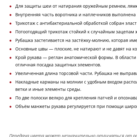
Для защиты шеи от натирания оружейным ремнем, лямка
Внутренняя часть воротника и наплечников выполнена 
Трикотаж с антибактериальной обработкой собран элас
Потоотодящий трикотаж стойкий к случайным зацепам же
Рубашка застегивается на застёжку-молнию, которая им
Основные швы — плоские, не натирают и не давят на ко
Крой рукава — реглан анатомической формы. В области 
отличная посадка защитных элементов.
Увеличенная длина торсовой части. Рубашка не выправл
Накладные карманы на молнии с удобным входом распол
ветки и иные элементы среды.
По две полоски велкро для крепления патчей и опознава
Объём манжеты рукава регулируется при помощи широк
Передача цвета может незначительно отличаться от ос