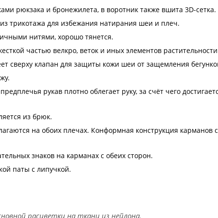
ми рюкзака и бронежилета, в воротник также вшита 3D-сетка.
из трикотажа для избежания натирания шеи и плеч.
тичными нитями, хорошо тянется.
сткой частью велкро, веток и иных элементов растительности
еет сверху клапан для защиты кожи шеи от защемления бегунко
жу.
предплечья рукав плотно облегает руку, за счёт чего достига
яется из брюк.
агаются на обоих плечах. Конформная конструкция карманов с
тельных знаков на карманах с обеих сторон.
ой паты с липучкой.
новной расцветки на ткани из нейлона.