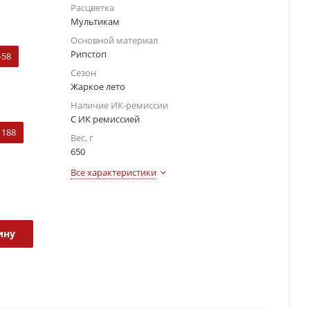
Расцветка
Мультикам
Основной материал
Рипстоп
-58
Сезон
Жаркое лето
Наличие ИК-ремиссии
С ИК ремиссией
188
Вес, г
650
Все характеристики
ину