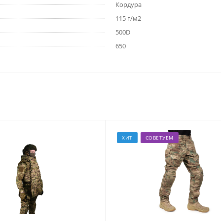
Кордура
115 г/м2
500D
650
ХИТ
СОВЕТУЕМ