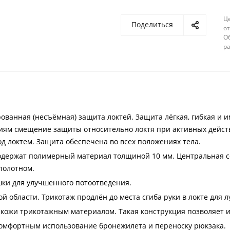
Ц
Поделиться
от
О
ра
ованная (несъёмная) защита локтей. Защита лёгкая, гибкая и 
иям смещение защиты относительно локтя при активных дейст
под локтем. Защита обеспечена во всех положениях тела.
содержат полимерный материал толщиной 10 мм. Центральная 
полотном.
ки для улучшенного потоотведения.
области. Трикотаж продлён до места сгиба руки в локте для л
 кожи трикотажным материалом. Такая конструкция позволяет и
комфортным использование бронежилета и переноску рюкзака.