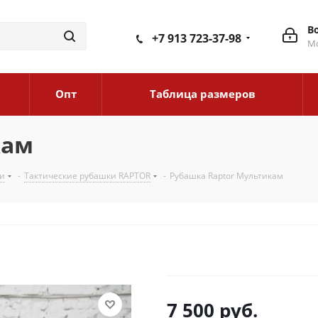
В
+7 913 723-37-98
Мо
Опт
Таблица размеров
кам
и
-
Тактические рубашки RAPTOR
-
Рубашка Raptor Мультикам
7 500
руб.