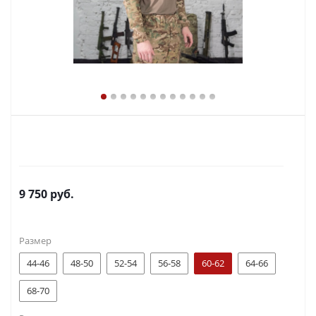
9 750
руб.
Размер
44-46
48-50
52-54
56-58
60-62
64-66
68-70