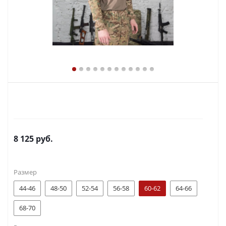
8 125
руб.
Размер
44-46
48-50
52-54
56-58
60-62
64-66
68-70