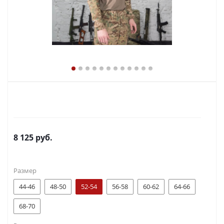
8 125
руб.
Размер
44-46
48-50
52-54
56-58
60-62
64-66
68-70