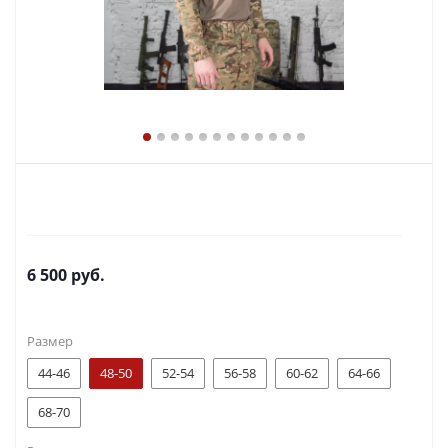
6 500
руб.
Размер
44-46
48-50
52-54
56-58
60-62
64-66
68-70