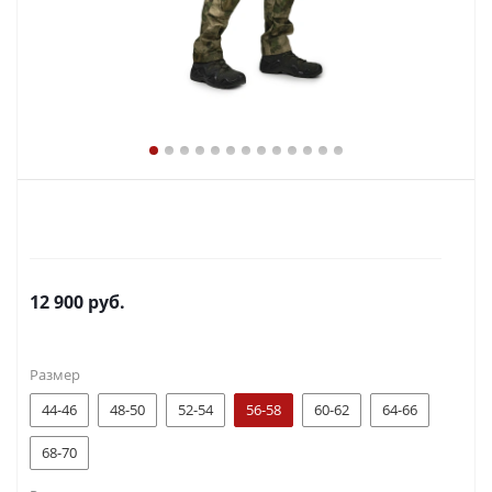
12 900
руб.
Размер
44-46
48-50
52-54
56-58
60-62
64-66
68-70