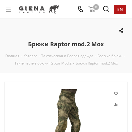
0
EN
Брюки Raptor mod.2 Мох
Главная
-
Каталог
-
Тактическая и Боевая одежда
-
Боевые брюки
-
Тактические брюки Raptor Mod.2
-
Брюки Raptor mod.2 Мох