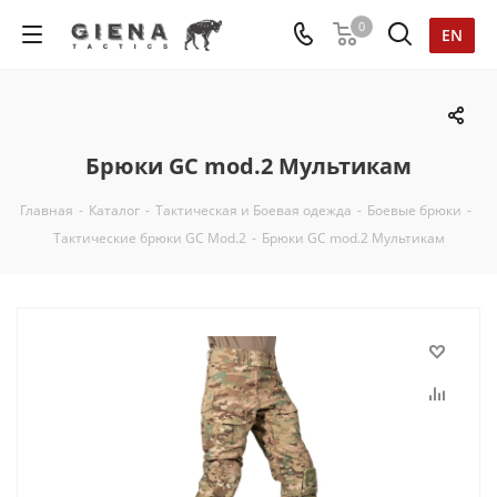
0
EN
Брюки GC mod.2 Мультикам
Главная
-
Каталог
-
Тактическая и Боевая одежда
-
Боевые брюки
-
Тактические брюки GC Mod.2
-
Брюки GC mod.2 Мультикам