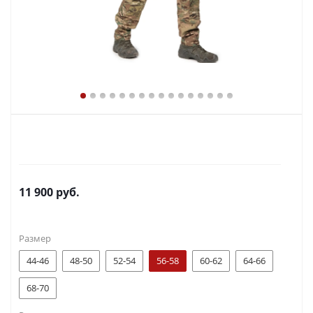
11 900
руб.
Размер
44-46
48-50
52-54
56-58
60-62
64-66
68-70