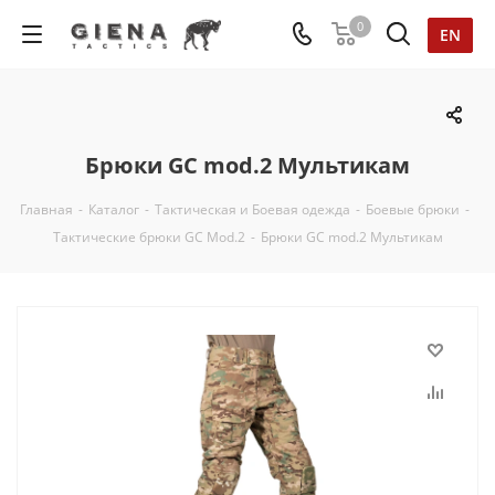
0
EN
Брюки GC mod.2 Мультикам
Главная
-
Каталог
-
Тактическая и Боевая одежда
-
Боевые брюки
-
Тактические брюки GC Mod.2
-
Брюки GC mod.2 Мультикам