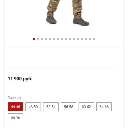
11 900
руб.
Размер
44-46
48-50
52-54
56-58
60-62
64-66
68-70