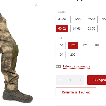
Размер
44-46
48-50
52-54
56
60-62
64-66
68-70
Рост
164
170
176
182
194
200
Таблица размеров
В корз
Купить в 1 клик