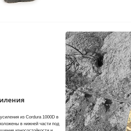
силения
усиления из Cordura 1000D в
положены в нижней части под
ышение износостойкости и