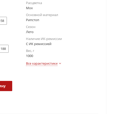
Расцветка
Мох
Основной материал
Рипстоп
-58
Сезон
Лето
Наличие ИК-ремиссии
С ИК ремиссией
188
Вес, г
1000
Все характеристики
ину