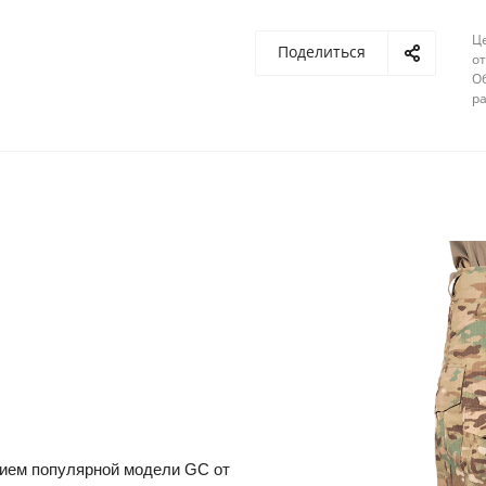
Ц
Поделиться
от
О
ра
тием популярной модели GC от