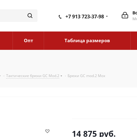
В
+7 913 723-37-98
Мо
Опт
Таблица размеров
-
Тактические брюки GC Mod.2
-
Брюки GC mod.2 Мох
14 875
руб.