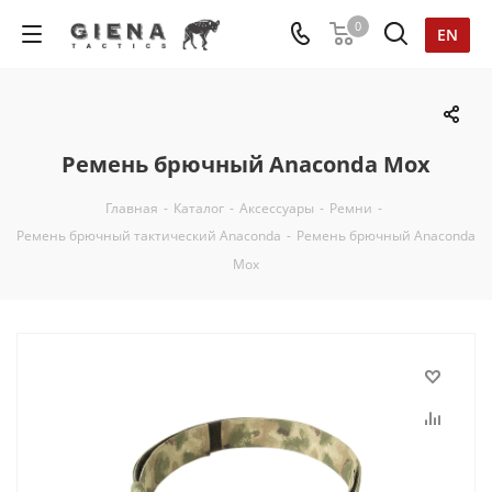
0
EN
Ремень брючный Anaconda Мох
Главная
-
Каталог
-
Аксессуары
-
Ремни
-
Ремень брючный тактический Anaconda
-
Ремень брючный Anaconda
Мох